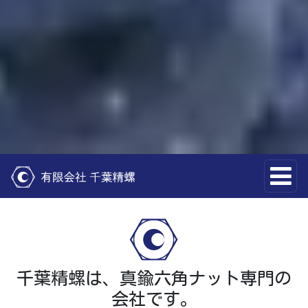
コンテンツへスキップ
メインナビゲーション
千葉精螺は、真鍮六角ナット専門の
会社です。